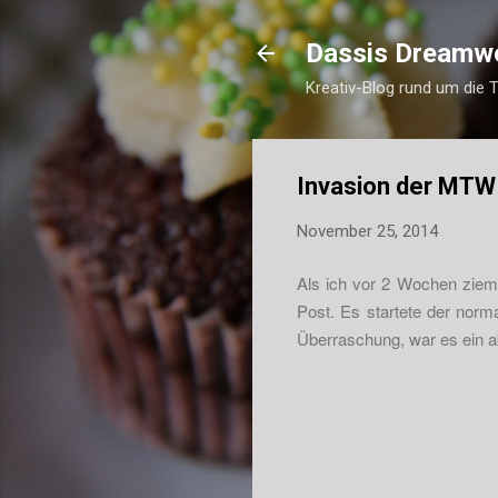
Dassis Dreamw
Kreativ-Blog rund um die 
Invasion der MTW
November 25, 2014
Als ich vor 2 Wochen zieml
Post. Es startete der nor
Überraschung, war es ein ab