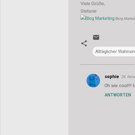
Viele Grüße,
Stefanie
Blog-Market
Alltäglicher Wahnsi
sophie
26. Nov
K
Oh wie cool!!! 
o
ANTWORTEN
m
m
e
n
t