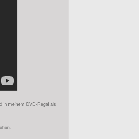
ird in meinem DVD-Regal als
ehen.