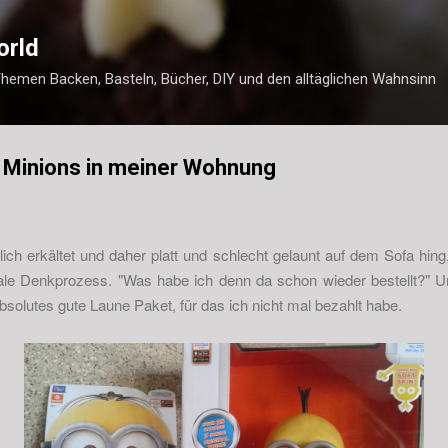
Direkt zum Hauptbereich
orld
Themen Backen, Basteln, Bücher, DIY und den alltäglichen Wahnsinn
 Minions in meiner Wohnung
ich erkältet und daher platt und schlecht gelaunt auf dem Sofa hin
male Denkprozess. "Was habe ich denn da schon wieder bestellt?" 
solutes gute Laune Paket, für das ich nicht mal bezahlt habe.