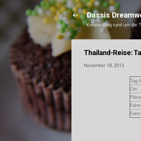
Dassis Dreamw
Kreativ-Blog rund um die 
Thailand-Reise: T
November 18, 2013
Tag N
Ort:
Pläne
Fahr
Fahr