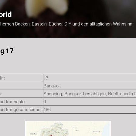
Direkt zum Hauptbereich
orld
Themen Backen, Basteln, Bücher, DIY und den alltäglichen Wahnsinn
ag 17
r.:
17
Bangkok
:
Shopping, Bangkok besichtigen, Brieffreundin t
rad-km heute:
0
rad-km gesamt bisher:
486