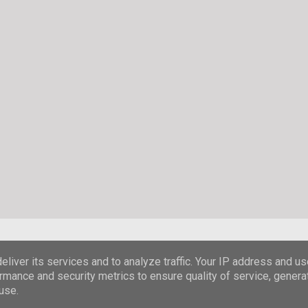
Powered by Blogger
liver its services and to analyze traffic. Your IP address and u
rmance and security metrics to ensure quality of service, gener
© Stefanie Hombach
use.