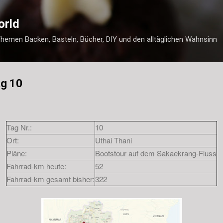
Direkt zum Hauptbereich
orld
Themen Backen, Basteln, Bücher, DIY und den alltäglichen Wahnsinn
ag 10
Tag Nr.:
10
Ort:
Uthai Thani
Pläne:
Bootstour auf dem
Sakaekrang-Fluss
Fahrrad-km heute:
52
Fahrrad-km gesamt bisher:
322