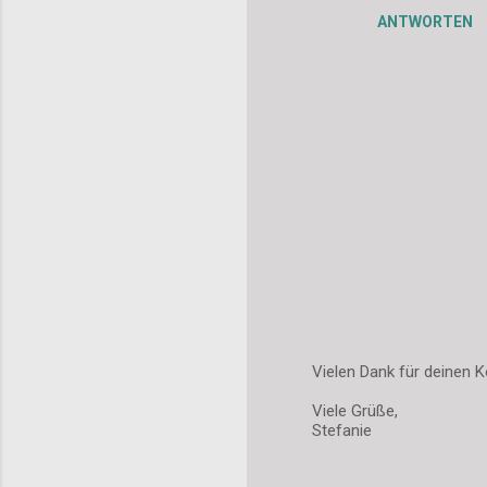
e
ANTWORTEN
n
t
a
r
e
Vielen Dank für deinen K
K
Viele Grüße,
o
Stefanie
m
m
e