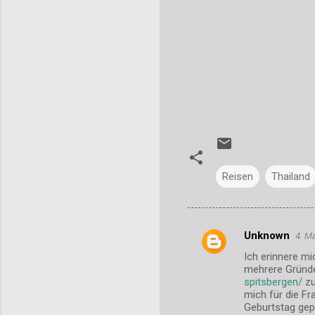
Reisen
Thailand
Unknown
4. M
K
Ich erinnere mi
o
mehrere Gründe
m
spitsbergen/
zu
mich für die F
m
Geburtstag gepl