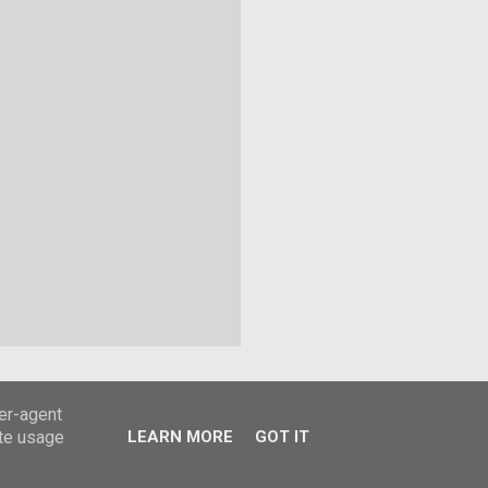
ser-agent
ate usage
LEARN MORE
GOT IT