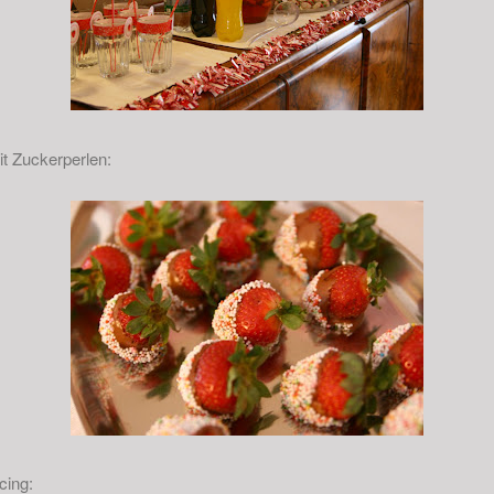
t Zuckerperlen:
cing: