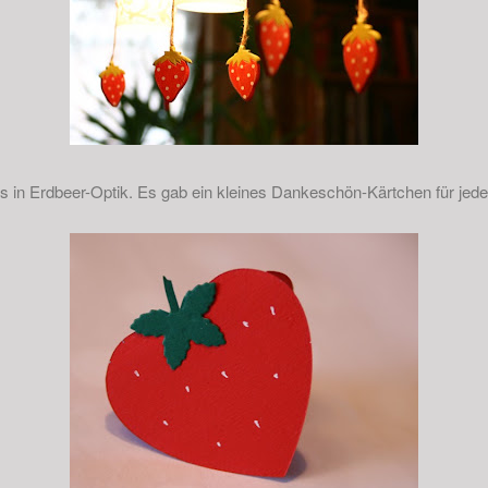
les in Erdbeer-Optik. Es gab ein kleines Dankeschön-Kärtchen für jed