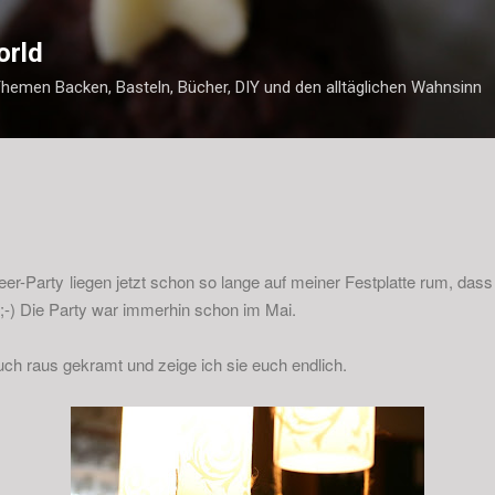
Direkt zum Hauptbereich
orld
Themen Backen, Basteln, Bücher, DIY und den alltäglichen Wahnsinn
eer-Party liegen jetzt schon so lange auf meiner Festplatte rum, dass
;-) Die Party war immerhin schon im Mai.
euch raus gekramt und zeige ich sie euch endlich.