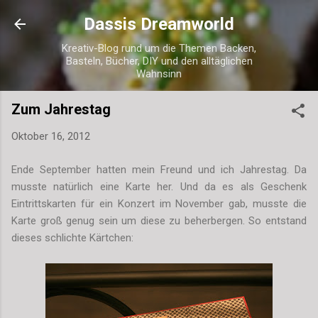
Direkt zum Hauptbereich
Dassis Dreamworld
Kreativ-Blog rund um die Themen Backen,
Basteln, Bücher, DIY und den alltäglichen
Wahnsinn
Zum Jahrestag
Oktober 16, 2012
Ende September hatten mein Freund und ich Jahrestag. Da
musste natürlich eine Karte her. Und da es als Geschenk
Eintrittskarten für ein Konzert im November gab, musste die
Karte groß genug sein um diese zu beherbergen. So entstand
dieses schlichte Kärtchen: