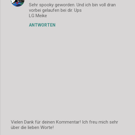
Sehr spooky geworden. Und ich bin voll dran
o
vorbei gelaufen bei dir. Ups
m
LG Meike
m
ANTWORTEN
e
n
t
a
r
e
Vielen Dank für deinen Kommentar! Ich freu mich sehr
über die lieben Worte!
K
o