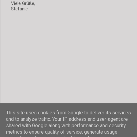
Viele Grüße,
m
Stefanie
m
e
n
t
a
r
v
e
r
ö
f
f
e
n
t
l
i
c
h
This site uses cookies from Google to deliver its services
e
and to analyze traffic. Your IP address and user-agent are
n
shared with Google along with performance and security
Powered by Blogger
metrics to ensure quality of service, generate usage