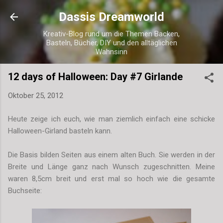
Direkt zum Hauptbereich
Dassis Dreamworld
Kreativ-Blog rund um die Themen Backen,
Basteln, Bücher, DIY und den alltäglichen
Wahnsinn
12 days of Halloween: Day #7 Girlande
Oktober 25, 2012
Heute zeige ich euch, wie man ziemlich einfach eine schicke
Halloween-Girland basteln kann.
Die Basis bilden Seiten aus einem alten Buch. Sie werden in der
Breite und Länge ganz nach Wunsch zugeschnitten. Meine
waren 8,5cm breit und erst mal so hoch wie die gesamte
Buchseite: