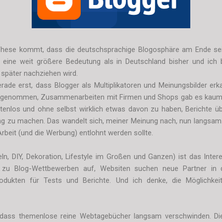
 These kommt, dass die deutschsprachige Blogosphäre am Ende sei.
eine weit größere Bedeutung als in Deutschland bisher und ich 
 später nachziehen wird.
rade erst, dass Blogger als Multiplikatoren und Meinungsbilder er
oll genommen, Zusammenarbeiten mit Firmen und Shops gab es kaum
stenlos und ohne selbst wirklich etwas davon zu haben, Berichte ü
g zu machen. Das wandelt sich, meiner Meinung nach, nun langsam.
Arbeit (und die Werbung) entlohnt werden sollte.
eln, DIY, Dekoration, Lifestyle im Großen und Ganzen) ist das Inter
en zu Blog-Wettbewerben auf, Websiten suchen neue Partner in 
odukten für Tests und Berichte. Und ich denke, die Möglichkei
t, dass themenlose reine Webtagebücher langsam verschwinden. Di