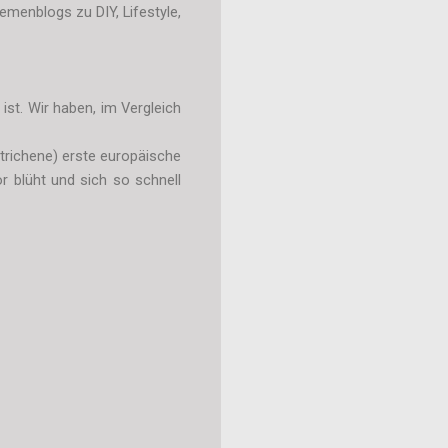
emenblogs zu DIY, Lifestyle,
ist. Wir haben, im Vergleich
strichene) erste europäische
 blüht und sich so schnell