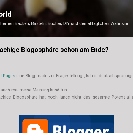
Direkt zum Hauptbereich
orld
Themen Backen, Basteln, Bücher, DIY und den alltäglichen Wahnsinn
prachige Blogosphäre schon am Ende?
d Pages
eine Blogparade zur Fragestellung: „Ist die deutschsprach
 auch mal meine Meinung kund tun:
achige Blogosphäre hat noch lange nicht das gesamte Potenzial