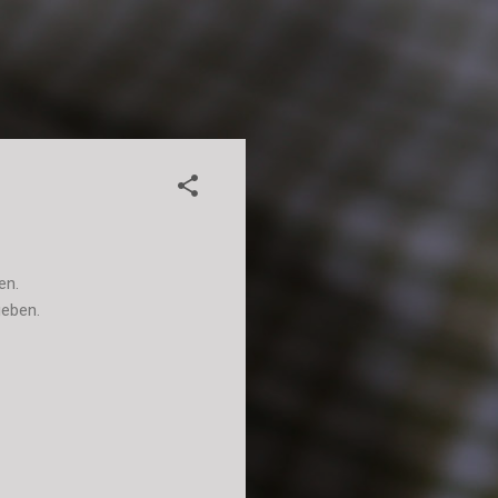
men.
geben.