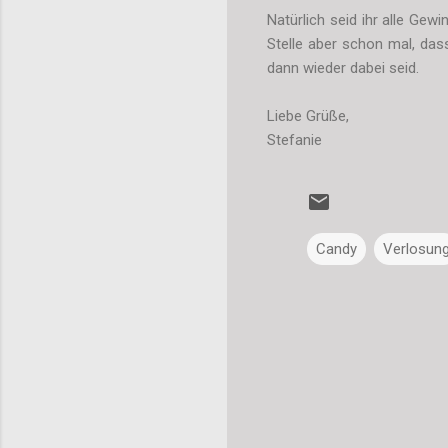
Natürlich seid ihr alle Gew
Stelle aber schon mal, das
dann wieder dabei seid.
Liebe Grüße,
Stefanie
Candy
Verlosun
K
o
m
m
e
n