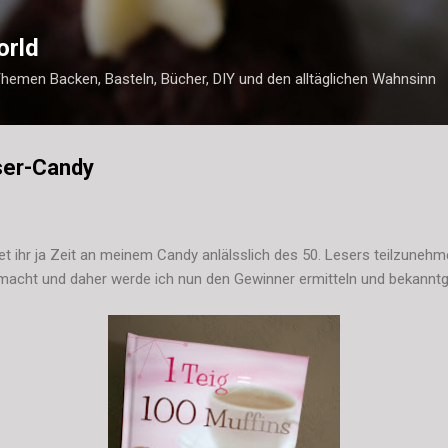
Direkt zum Hauptbereich
orld
Themen Backen, Basteln, Bücher, DIY und den alltäglichen Wahnsinn
ser-Candy
et ihr ja Zeit an meinem Candy anlälsslich des 50. Lesers teilzuneh
macht und daher werde ich nun den Gewinner ermitteln und bekannt