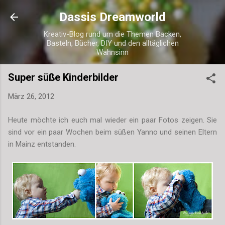
Direkt zum Hauptbereich
Dassis Dreamworld
Kreativ-Blog rund um die Themen Backen,
Basteln, Bücher, DIY und den alltäglichen
Wahnsinn
Super süße Kinderbilder
März 26, 2012
Heute möchte ich euch mal wieder ein paar Fotos zeigen. Sie
sind vor ein paar Wochen beim süßen Yanno und seinen Eltern
in Mainz entstanden.