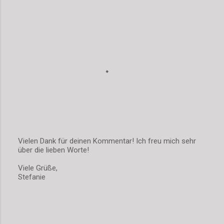
e
Vielen Dank für deinen Kommentar! Ich freu mich sehr
über die lieben Worte!
K
o
Viele Grüße,
m
Stefanie
m
e
n
t
a
r