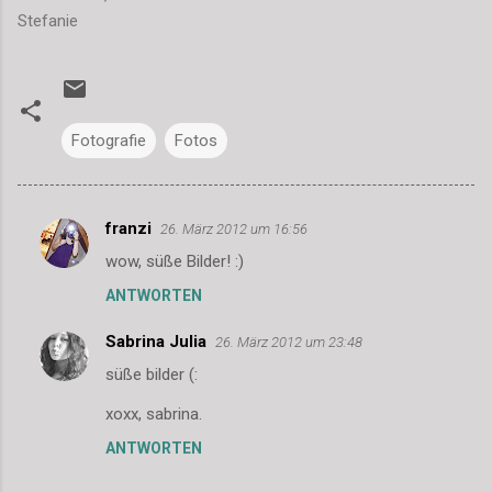
Stefanie
Fotografie
Fotos
franzi
26. März 2012 um 16:56
K
wow, süße Bilder! :)
o
ANTWORTEN
m
m
Sabrina Julia
26. März 2012 um 23:48
e
süße bilder (:
n
xoxx, sabrina.
t
ANTWORTEN
a
r