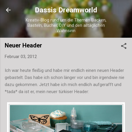
Direkt zum Hauptbereich
Dassis Dreamworld
Kreativ-Blog rund um die Themen Backen,
Basteln, Bücher, DIY und den alltäglichen
Wahnsinn
Neuer Header
Februar 03, 2012
Ich war heute fleißig und habe mir endlich einen neuen Header
gebastelt. Das habe ich schon länger vor und bin irgendwie nie
dazu gekommen. Jetzt habe ich mich endlich aufgerafft und
*tada* da ist er, mein neuer türkiser Header: