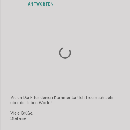
ANTWORTEN
t
a
r
e
Vielen Dank für deinen Kommentar! Ich freu mich sehr
über die lieben Worte!
K
o
Viele Grüße,
m
Stefanie
m
e
n