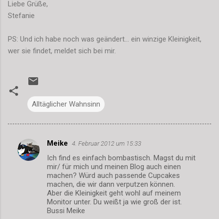
Liebe Grüße,
Stefanie
PS: Und ich habe noch was geändert... ein winzige Kleinigkeit,
wer sie findet, meldet sich bei mir.
Alltäglicher Wahnsinn
Meike
4. Februar 2012 um 15:33
K
Ich find es einfach bombastisch. Magst du mit
o
mir/ für mich und meinen Blog auch einen
m
machen? Würd auch passende Cupcakes
machen, die wir dann verputzen können.
m
Aber die Kleinigkeit geht wohl auf meinem
Monitor unter. Du weißt ja wie groß der ist.
e
Bussi Meike
n