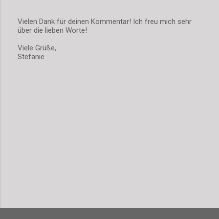
Vielen Dank für deinen Kommentar! Ich freu mich sehr
über die lieben Worte!
K
o
Viele Grüße,
m
Stefanie
m
e
n
t
a
r
v
e
r
ö
f
f
e
n
t
l
i
c
h