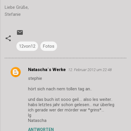
Liebe Grüße,
Stefanie
12von12
Fotos
Natascha´s Werke
12. Februar 2012 um 22:48
K
stephie
o
m
hört sich nach nem tollen tag an..
m
und das buch ist sooo geil.... also les weiter..
habs letztes jahr schon gelesen... nur überleg
e
ich gerade wer der mörder war *grins*...
n
lg
Natascha
t
a
ANTWORTEN