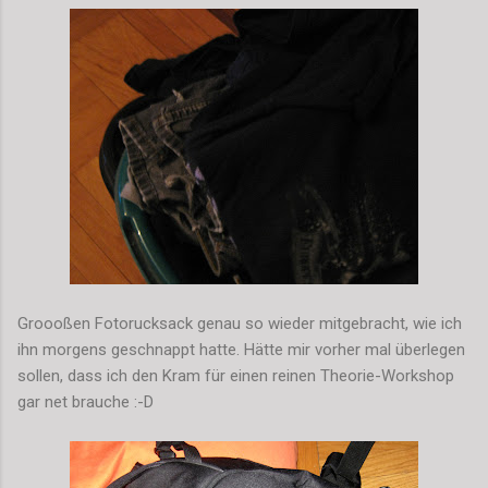
Groooßen Fotorucksack genau so wieder mitgebracht, wie ich
ihn morgens geschnappt hatte. Hätte mir vorher mal überlegen
sollen, dass ich den Kram für einen reinen Theorie-Workshop
gar net brauche :-D