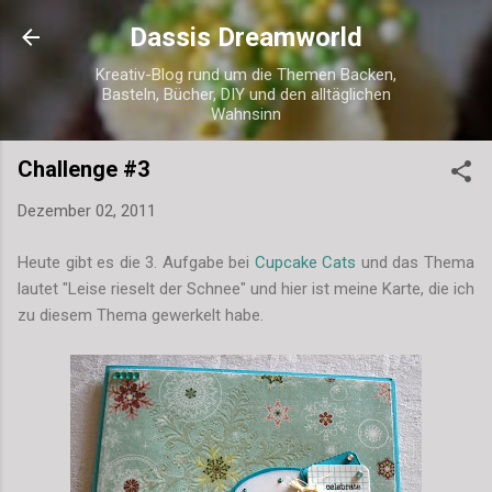
Direkt zum Hauptbereich
Dassis Dreamworld
Kreativ-Blog rund um die Themen Backen,
Basteln, Bücher, DIY und den alltäglichen
Wahnsinn
Challenge #3
Dezember 02, 2011
Heute gibt es die 3. Aufgabe bei
Cupcake Cats
und das Thema
lautet "Leise rieselt der Schnee" und hier ist meine Karte, die ich
zu diesem Thema gewerkelt habe.