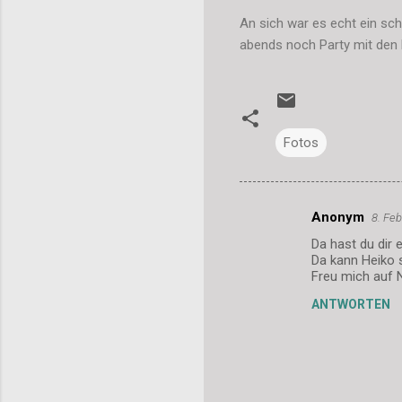
An sich war es echt ein sc
abends noch Party mit den F
Fotos
Anonym
8. Fe
K
Da hast du dir
o
Da kann Heiko 
m
Freu mich auf 
m
ANTWORTEN
e
n
t