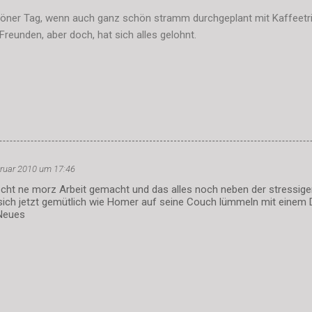
höner Tag, wenn auch ganz schön stramm durchgeplant mit Kaffeetri
reunden, aber doch, hat sich alles gelohnt.
bruar 2010 um 17:46
 echt ne morz Arbeit gemacht und das alles noch neben der stressige
sich jetzt gemütlich wie Homer auf seine Couch lümmeln mit einem D
Neues