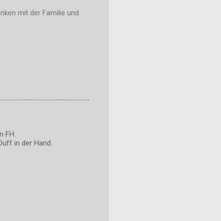
nken mit der Familie und
n FH.
uff in der Hand.