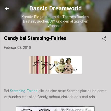
Direkt zum Hauptbereich
Dassis Dreamworld
Kreativ-Blog rund um die Themen Backen,
Basteln, Bücher, DIY und den alltäglichen
Wahnsinn
Candy bei Stamping-Fairies
Februar 08, 2010
Bei
Stamping-Fairies
gibt es eine neue Stempelplatte und damit
verbunden ein tolles Candy, schaut einfach dort mal rein.