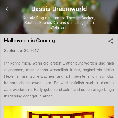
Direkt zum Hauptbereich
Dassis Dreamworld
Kreativ-Blog rund um die Themen Backen,
Basteln, Bücher, DIY und den alltäglichen
Wahnsinn
Halloween is Coming
September 30, 2017
Ihr kennt mich, wenn die ersten Blätter bunt werden und naja
zugegeben, meist schon wesentlich früher, beginnt die kleine
Hexe in mir zu erwachen und ich bereite mich auf das
kommende Halloween vor. Es wird natürlich auch in diesem
Jahr wieder eine Party geben und dafür sind schon einige Dinge
in Planung oder gar in Arbeit.