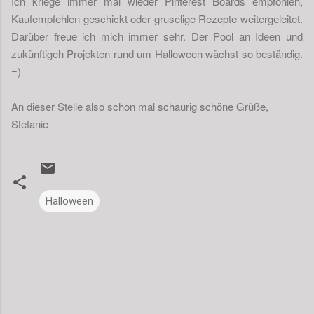
Ich kriege immer mal wieder Pinterest Boards empfohlen,
Kaufempfehlen geschickt oder gruselige Rezepte weitergeleitet.
Darüber freue ich mich immer sehr. Der Pool an Ideen und
zukünftigeh Projekten rund um Halloween wächst so beständig.
=)
An dieser Stelle also schon mal schaurig schöne Grüße,
Stefanie
Halloween
K
o
m
m