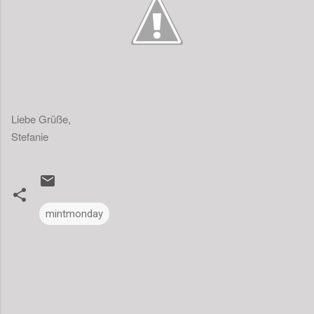
Liebe Grüße,
Stefanie
mintmonday
K
o
m
m