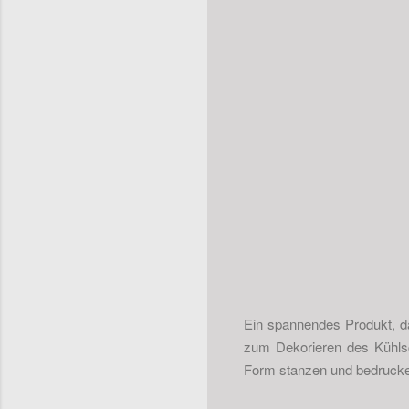
Ein spannendes Produkt, da
zum Dekorieren des Kühlsc
Form stanzen und bedrucke