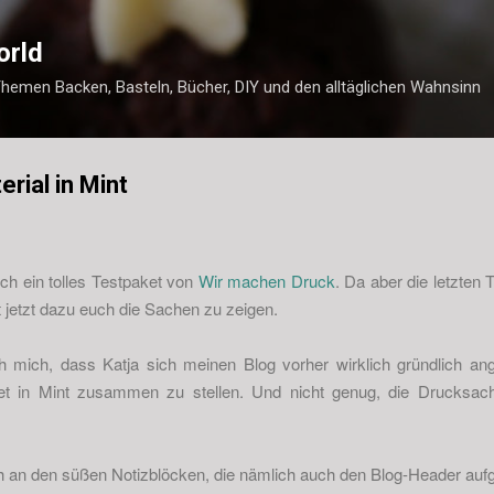
Direkt zum Hauptbereich
orld
Themen Backen, Basteln, Bücher, DIY und den alltäglichen Wahnsinn
rial in Mint
ich ein tolles Testpaket von
Wir machen Druck
. Da aber die letzten
t jetzt dazu euch die Sachen zu zeigen.
h mich, dass Katja sich meinen Blog vorher wirklich gründlich ang
et in Mint zusammen zu stellen. Und nicht genug, die Drucksac
h an den süßen Notizblöcken, die nämlich auch den Blog-Header aufg