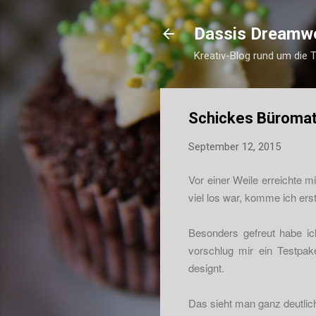
Dassis Dreamw
Kreativ-Blog rund um die 
Schickes Büromate
September 12, 2015
Vor einer Weile erreichte m
viel los war, komme ich ers
Besonders gefreut habe ic
vorschlug mir ein Testpak
designt.
Das sieht man ganz deutlic