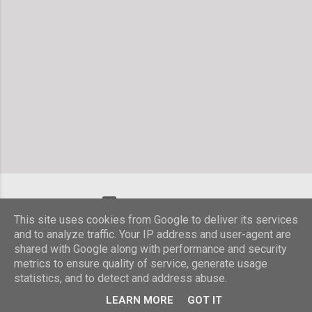
Powered by Blogger
This site uses cookies from Google to deliver its services
© Stefanie Hombach
and to analyze traffic. Your IP address and user-agent are
shared with Google along with performance and security
metrics to ensure quality of service, generate usage
statistics, and to detect and address abuse.
LEARN MORE
GOT IT