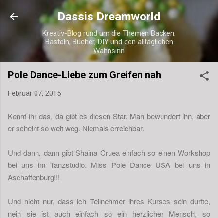
Direkt zum Hauptbereich
Dassis Dreamworld
Kreativ-Blog rund um die Themen Backen,
Basteln, Bücher, DIY und den alltäglichen
Wahnsinn
Pole Dance-Liebe zum Greifen nah
Februar 07, 2015
Kennt ihr das, da gibt es diesen Star. Man bewundert ihn, aber
er scheint so weit weg. Niemals erreichbar.
Und dann, dann gibt Shaina Cruea einfach so einen Workshop
bei uns im Tanzstudio. Miss Pole Dance USA bei uns in
Aschaffenburg!!!
Und nicht nur, dass ich Teilnehmer ihres Kurses sein durfte,
nein sie ist auch einfach so ein herzlicher Mensch, so