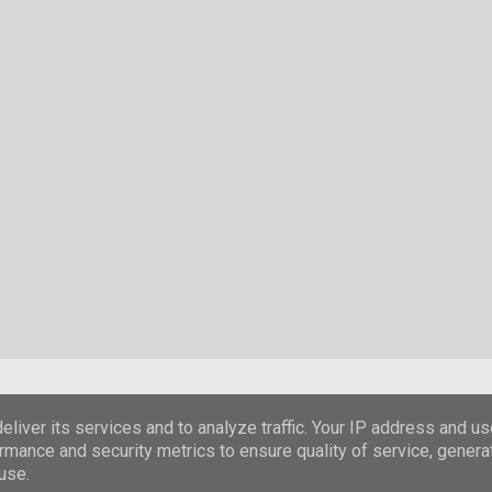
Powered by Blogger
liver its services and to analyze traffic. Your IP address and u
rmance and security metrics to ensure quality of service, gener
© Stefanie Hombach
use.