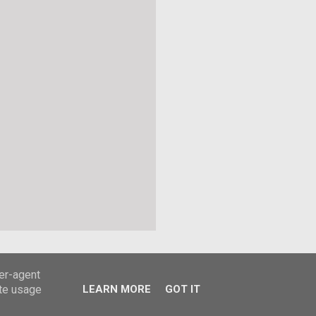
ser-agent
ate usage
LEARN MORE
GOT IT