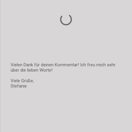
Vielen Dank für deinen Kommentar! Ich freu mich sehr
über die lieben Worte!
K
o
Viele Grüße,
m
Stefanie
m
e
n
t
a
r
v
e
r