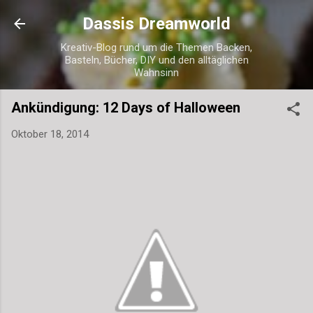
Direkt zum Hauptbereich
Dassis Dreamworld
Kreativ-Blog rund um die Themen Backen,
Basteln, Bücher, DIY und den alltäglichen
Wahnsinn
Ankündigung: 12 Days of Halloween
Oktober 18, 2014