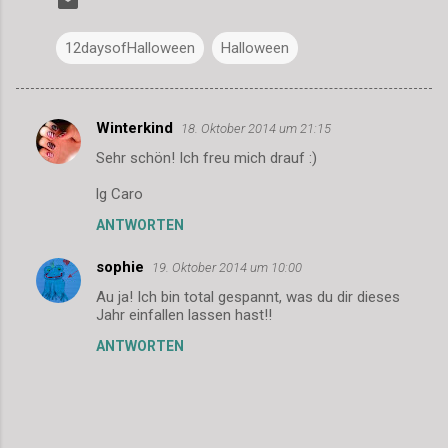
12daysofHalloween
Halloween
Winterkind
18. Oktober 2014 um 21:15
K
Sehr schön! Ich freu mich drauf :)
o
m
lg Caro
m
ANTWORTEN
e
sophie
19. Oktober 2014 um 10:00
n
Au ja! Ich bin total gespannt, was du dir dieses
t
Jahr einfallen lassen hast!!
a
ANTWORTEN
r
e