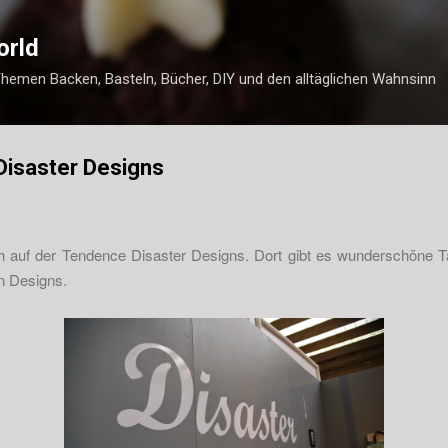
Direkt zum Hauptbereich
orld
Themen Backen, Basteln, Bücher, DIY und den alltäglichen Wahnsinn
Disaster Designs
h auf der Tendence Disaster Designs. Dort gibt es wunderschöne
n Designs.