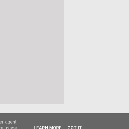
ser-agent
ate usage
LEARN MORE
GOT IT