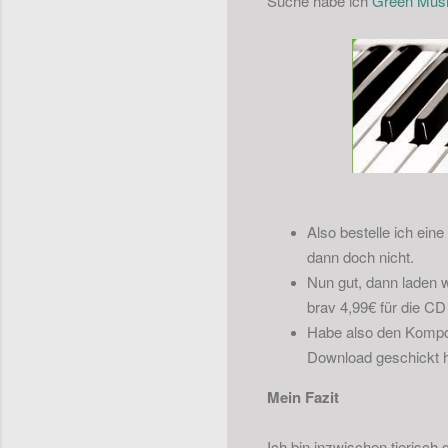
Suche habe ich
Green Mus
Also bestelle ich ei
dann doch nicht.
Nun gut, dann laden w
brav 4,99€ für die CD
Habe also den Kompon
Download geschickt hat
Mein Fazit
Ich bin inzwischen tierisch