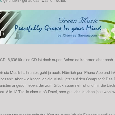
ic
gefunden - genau das, was ich wollte.
ne CD. 8,63€ für eine CD ist doch super. Achso da kommen aber noch
ir die Musik halt runter, geht ja auch. Nämlich per iPhone App und i
 bezahlt. Aber wie kriege ich die Musik jetzt auf den Computer? Das 
isten angeschrieben, der zum Glück super nett ist und mir die Liede
. Alle 12 Titel in einer mp3-Datei, aber gut, das ist dann jetzt wohl w
 genervt und mache echt drei Kreuze, wenn ich die Fotoshow endlich k