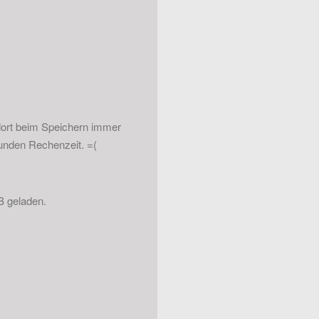
dort beim Speichern immer
tunden Rechenzeit. =(
B geladen.