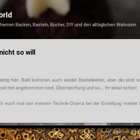
Direkt zum Hauptbereich
orld
Themen Backen, Basteln, Bücher, DIY und den alltäglichen Wahnsinn
icht so will
lastig hier. Bald kommen auch wieder Bastelwerke, aber die sind n
n sie heil angekommen sind. Überraschung und so... ihr wisst schon!
 ich euch mal von meinem Technik-Drama bei der Erstellung meiner 