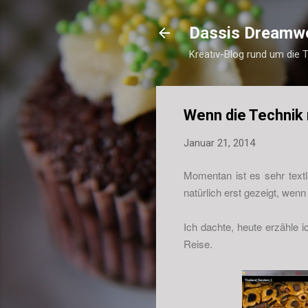
Dassis Dreamw
Kreativ-Blog rund um die 
Wenn die Technik n
Januar 21, 2014
Momentan ist es sehr text
natürlich erst gezeigt, wen
Ich dachte, heute erzähle
Reise.