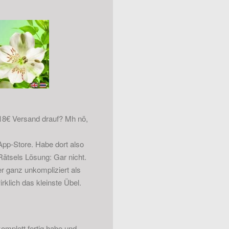
 18€ Versand drauf? Mh nö,
nApp-Store. Habe dort also
Rätsels Lösung: Gar nicht.
r ganz unkompliziert als
irklich das kleinste Übel.
omplett fertig habe und