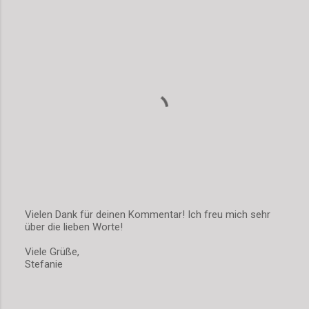
t
a
r
e
Vielen Dank für deinen Kommentar! Ich freu mich sehr
über die lieben Worte!
K
o
Viele Grüße,
m
Stefanie
m
e
n
t