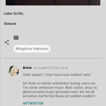
Liebe Grüße,
Stefanie
Alltäglicher Wahnsinn
Anne
20. August 2013 um 13:49
K
Ohhh danke!! :) Das freut mich wirklich sehr!
o
m
Ich finde es immer unheimlich traurig, wenn ein
Tier einen verlassen muss. Aber schön, dass du
m
gleich jemand neuen gefunden hast, der bei dir
einziehen durfte! Die Kleine ist wirklich niedlich!
e
n
ANTWORTEN