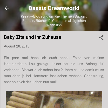
Direkt zum Hauptbereich
Dassis Dreamworld
Kreativ-Blog rund um die Themen Backen,
Basteln, Bücher, DIY und den alltäglichen
Wahnsinn
Baby Zita und ihr Zuhause
August 20, 2013
Ein paar mal habe ich euch schon Fotos von meiner
Hamsterdame Lou gezeigt. Leider hat sie uns Anfang Juli
verlassen. Sie war auch schon fast 2 Jahre alt und damit muss
man dann ja bei Hamstern fast schon rechnen. Sehr traurig,
aber so spielt das Leben nun mal!