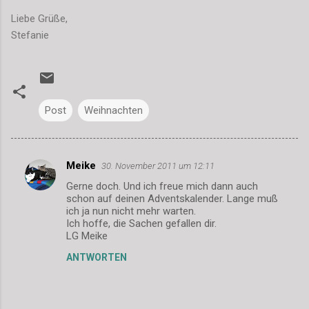
Liebe Grüße,
Stefanie
Post
Weihnachten
Meike
30. November 2011 um 12:11
K
Gerne doch. Und ich freue mich dann auch
o
schon auf deinen Adventskalender. Lange muß
m
ich ja nun nicht mehr warten.
Ich hoffe, die Sachen gefallen dir.
m
LG Meike
e
ANTWORTEN
n
t
a