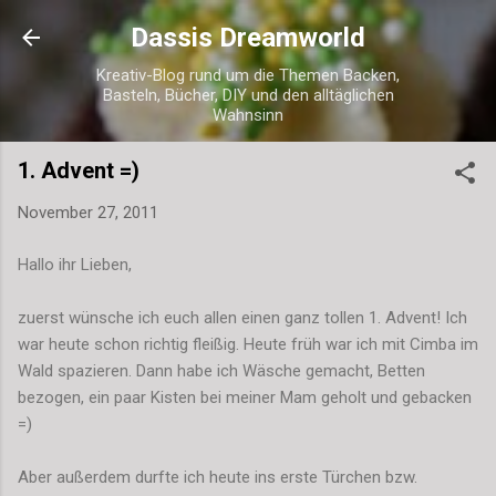
Direkt zum Hauptbereich
Dassis Dreamworld
Kreativ-Blog rund um die Themen Backen,
Basteln, Bücher, DIY und den alltäglichen
Wahnsinn
1. Advent =)
November 27, 2011
Hallo ihr Lieben,
zuerst wünsche ich euch allen einen ganz tollen 1. Advent! Ich
war heute schon richtig fleißig. Heute früh war ich mit Cimba im
Wald spazieren. Dann habe ich Wäsche gemacht, Betten
bezogen, ein paar Kisten bei meiner Mam geholt und gebacken
=)
Aber außerdem durfte ich heute ins erste Türchen bzw.