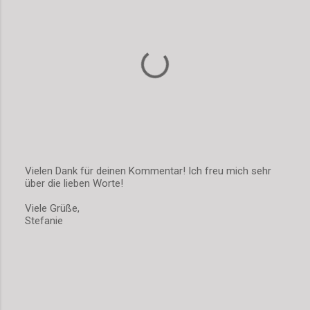
r
e
Vielen Dank für deinen Kommentar! Ich freu mich sehr
über die lieben Worte!
K
o
Viele Grüße,
m
Stefanie
m
e
n
t
a
r
v
e