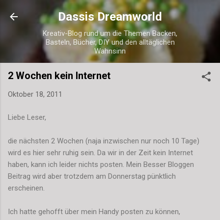
Direkt zum Hauptbereich
Dassis Dreamworld
Kreativ-Blog rund um die Themen Backen,
Basteln, Bücher, DIY und den alltäglichen
Wahnsinn
2 Wochen kein Internet
Oktober 18, 2011
Liebe Leser,
die nächsten 2 Wochen (naja inzwischen nur noch 10 Tage)
wird es hier sehr ruhig sein. Da wir in der Zeit kein Internet
haben, kann ich leider nichts posten. Mein Besser Bloggen
Beitrag wird aber trotzdem am Donnerstag pünktlich
erscheinen.
Ich hatte gehofft über mein Handy posten zu können,