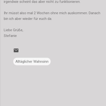
irgendwie scheint das aber nicht zu funktionieren.
Ihr müsst also mal 2 Wochen ohne mich auskommen. Danach
bin ich aber wieder für euch da.
Liebe Grüße,
Stefanie
Alltäglicher Wahnsinn
K
o
m
m
e