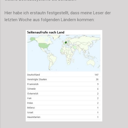
Hier habe ich erstautn festgestellt, dass meine Leser der
letzten Woche aus folgenden Ländern kommen: