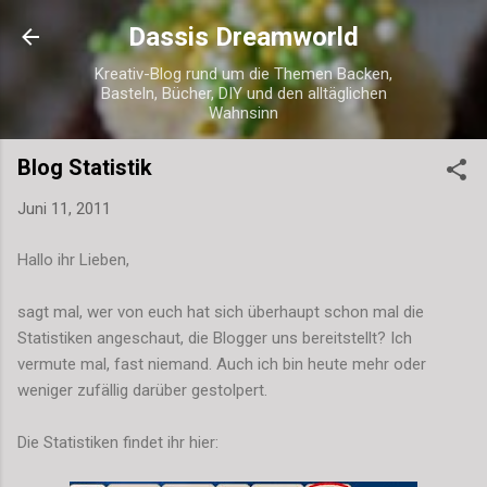
Direkt zum Hauptbereich
Dassis Dreamworld
Kreativ-Blog rund um die Themen Backen,
Basteln, Bücher, DIY und den alltäglichen
Wahnsinn
Blog Statistik
Juni 11, 2011
Hallo ihr Lieben,
sagt mal, wer von euch hat sich überhaupt schon mal die
Statistiken angeschaut, die Blogger uns bereitstellt? Ich
vermute mal, fast niemand. Auch ich bin heute mehr oder
weniger zufällig darüber gestolpert.
Die Statistiken findet ihr hier: