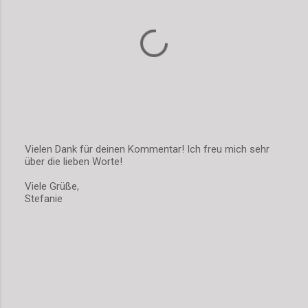
a
r
e
Vielen Dank für deinen Kommentar! Ich freu mich sehr
über die lieben Worte!
K
o
Viele Grüße,
m
Stefanie
m
e
n
t
a
r
v
e
r