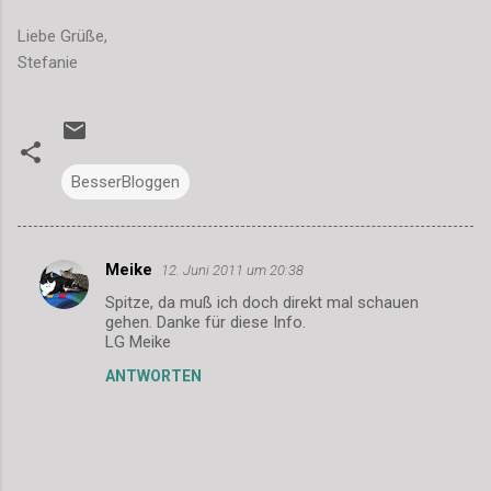
Liebe Grüße,
Stefanie
BesserBloggen
Meike
12. Juni 2011 um 20:38
K
Spitze, da muß ich doch direkt mal schauen
o
gehen. Danke für diese Info.
m
LG Meike
m
ANTWORTEN
e
n
t