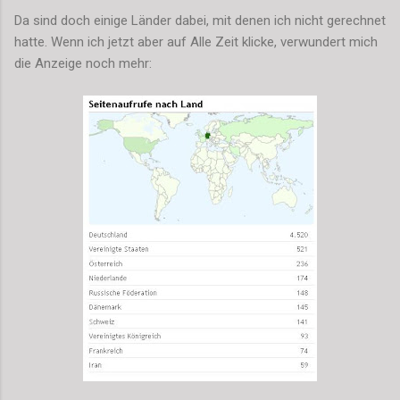
Da sind doch einige Länder dabei, mit denen ich nicht gerechnet
hatte. Wenn ich jetzt aber auf Alle Zeit klicke, verwundert mich
die Anzeige noch mehr: