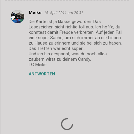
Meike
18. April 2011 um 20:31
K
Die Karte ist ja klasse geworden. Das
o
Lesezeichen sieht richtig toll aus. Ich hoffe, du
m
konntest damit Freude verbreiten. Auf jeden Fall
eine super Sache, um sich immer an die Lieben
m
zu Hause zu erinnern und sie bei sich zu haben.
Das Treffen war echt super...
e
Und ich bin gespannt, was du noch alles
n
zaubern wirst zu deinem Candy.
LG Meike
t
a
ANTWORTEN
r
e