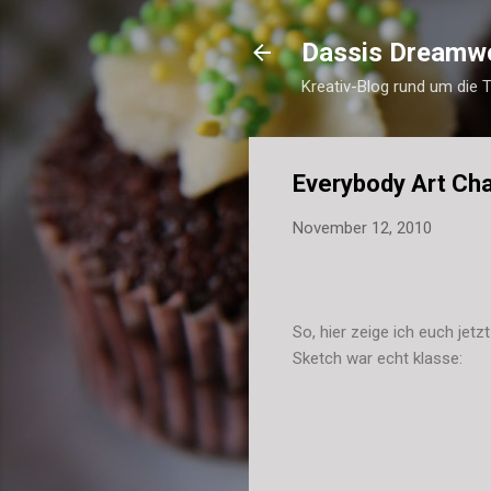
Dassis Dreamw
Kreativ-Blog rund um die 
Everybody Art Ch
November 12, 2010
So, hier zeige ich euch jet
Sketch war echt klasse: