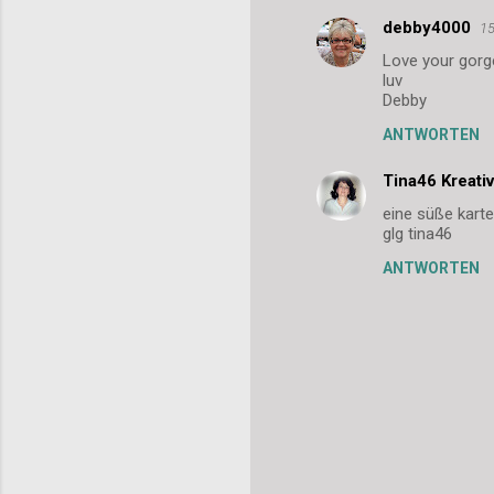
debby4000
15
K
Love your gorg
o
luv
m
Debby
m
ANTWORTEN
e
Tina46 Kreati
n
eine süße kart
t
glg tina46
a
ANTWORTEN
r
e