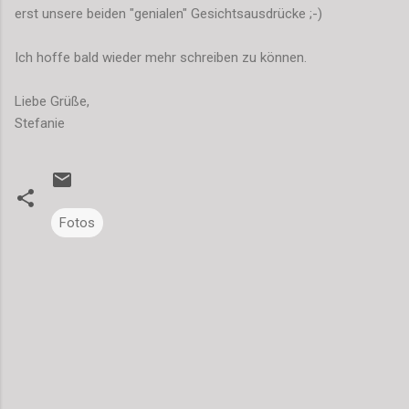
erst unsere beiden "genialen" Gesichtsausdrücke ;-)
Ich hoffe bald wieder mehr schreiben zu können.
Liebe Grüße,
Stefanie
Fotos
K
o
m
m
e
n