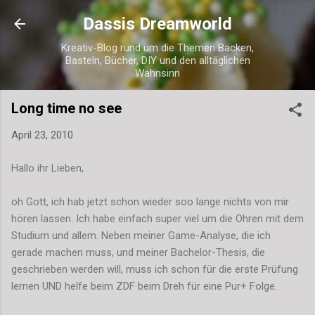
Direkt zum Hauptbereich
Dassis Dreamworld
Kreativ-Blog rund um die Themen Backen,
Basteln, Bücher, DIY und den alltäglichen
Wahnsinn
Long time no see
April 23, 2010
Hallo ihr Lieben,
oh Gott, ich hab jetzt schon wieder soo lange nichts von mir
hören lassen. Ich habe einfach super viel um die Ohren mit dem
Studium und allem. Neben meiner Game-Analyse, die ich
gerade machen muss, und meiner Bachelor-Thesis, die
geschrieben werden will, muss ich schon für die erste Prüfung
lernen UND helfe beim ZDF beim Dreh für eine Pur+ Folge.